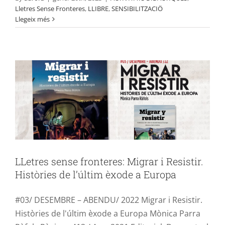
LLetres sense fronteres: Migrar i
Lletres Sense Fronteres
,
LLIBRE
,
SENSIBILITZACIÖ
Llegeix més
Resistir. Històries de l’últim èxode a
Europa
ACTIVITATS DIDÀCTIQUES
Lletres Sense Fronteres
LLIBRE
SENSIBILITZACIÖ
LLetres sense fronteres: Migrar i Resistir.
Històries de l’últim èxode a Europa
#03/ DESEMBRE – ABENDU/ 2022 Migrar i Resistir.
Històries de l'últim èxode a Europa Mònica Parra