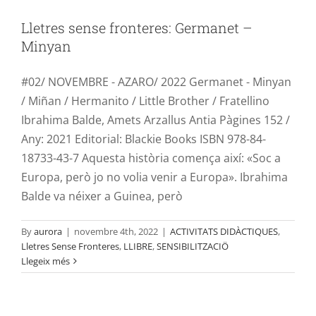
Lletres sense fronteres: Germanet –
Minyan
#02/ NOVEMBRE - AZARO/ 2022 Germanet - Minyan
/ Miñan / Hermanito / Little Brother / Fratellino
Ibrahima Balde, Amets Arzallus Antia Pàgines 152 /
Any: 2021 Editorial: Blackie Books ISBN 978-84-
18733-43-7 Aquesta història comença així: «Soc a
Europa, però jo no volia venir a Europa». Ibrahima
Balde va néixer a Guinea, però
By
aurora
|
novembre 4th, 2022
|
ACTIVITATS DIDÀCTIQUES
,
Lletres sense fronteres: Partir para
Lletres Sense Fronteres
,
LLIBRE
,
SENSIBILITZACIÖ
Llegeix més
contar. Un clandestino africano rumbo
a Europa
ACTIVITATS DIDÀCTIQUES
Lletres Sense Fronteres