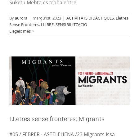
Suketu Mehta es troba entre
By
aurora
|
març 31st, 2023
|
ACTIVITATS DIDÀCTIQUES
,
Lletres
Sense Fronteres
,
LLIBRE
,
SENSIBILITZACIÖ
Llegeix més
LLetres sense fronteres: Migrants
ACTIVITATS DIDÀCTIQUES
Lletres Sense Fronteres
LLIBRE
SENSIBILITZACIÖ
LLetres sense fronteres: Migrants
#05 / FEBRER - ASTELEHENA /23 Migrants Issa