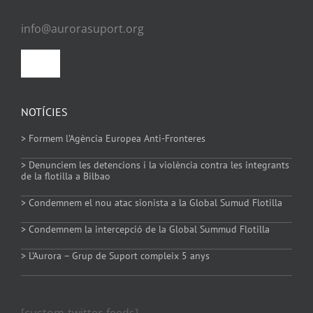
info@aurorasuport.org
Toggle
Navigation
Política de privacitat
NOTÍCIES
> Formem l’Agència Europea Anti-Fronteres
Política de Cookies
> Denunciem les detencions i la violència contra les integrants
de la flotilla a Bilbao
> Condemnem el nou atac sionista a la Global Sumud Flotilla
> Condemnem la intercepció de la Global Summud Flotilla
> L’Aurora – Grup de Suport compleix 5 anys