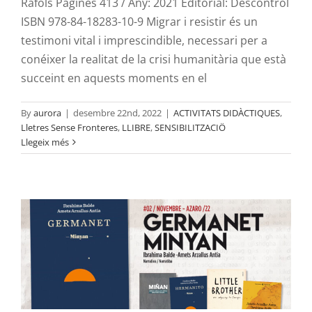
Ràfols Pàgines 413 / Any: 2021 Editorial: Descontrol
ISBN 978-84-18283-10-9 Migrar i resistir és un
testimoni vital i imprescindible, necessari per a
conéixer la realitat de la crisi humanitària que està
succeint en aquests moments en el
By
aurora
|
desembre 22nd, 2022
|
ACTIVITATS DIDÀCTIQUES
,
Lletres Sense Fronteres
,
LLIBRE
,
SENSIBILITZACIÖ
Lletres sense fronteres: Germanet –
Llegeix més
Minyan
ACTIVITATS DIDÀCTIQUES
Lletres Sense Fronteres
LLIBRE
SENSIBILITZACIÖ