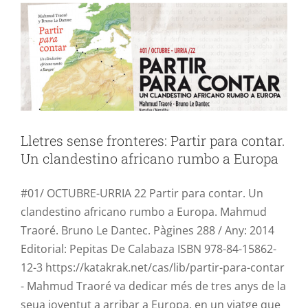
LLIBRE
SENSIBILITZACIÖ
Lletres sense fronteres: Partir para contar.
Un clandestino africano rumbo a Europa
#01/ OCTUBRE-URRIA 22 Partir para contar. Un
clandestino africano rumbo a Europa. Mahmud
Traoré. Bruno Le Dantec. Pàgines 288 / Any: 2014
Editorial: Pepitas De Calabaza ISBN 978-84-15862-
12-3 https://katakrak.net/cas/lib/partir-para-contar
- Mahmud Traoré va dedicar més de tres anys de la
seua joventut a arribar a Europa, en un viatge que