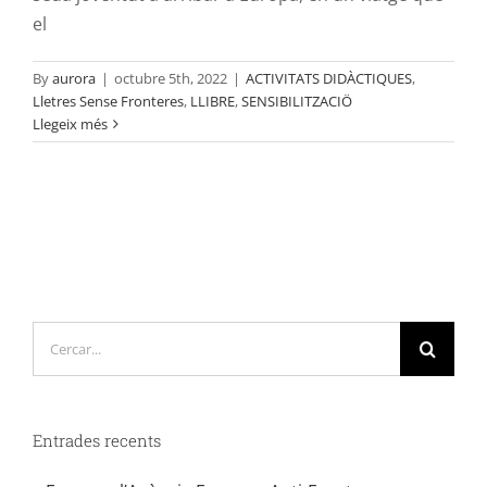
el
By
aurora
|
octubre 5th, 2022
|
ACTIVITATS DIDÀCTIQUES
,
Lletres Sense Fronteres
,
LLIBRE
,
SENSIBILITZACIÖ
Llegeix més
Cerca
…
Entrades recents