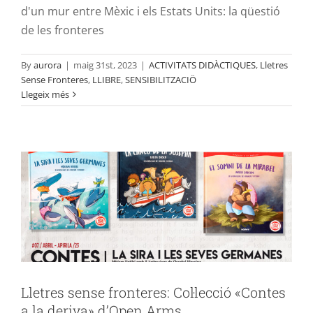
d'un mur entre Mèxic i els Estats Units: la qüestió
de les fronteres
By
aurora
|
maig 31st, 2023
|
ACTIVITATS DIDÀCTIQUES
,
Lletres
Sense Fronteres
,
LLIBRE
,
SENSIBILITZACIÖ
Lletres sense fronteres: Col·lecció
Llegeix més
«Contes a la deriva» d’Open Arms
ACTIVITATS DIDÀCTIQUES
Lletres Sense Fronteres
LLIBRE
SENSIBILITZACIÖ
Lletres sense fronteres: Col·lecció «Contes
a la deriva» d’Open Arms