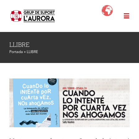
Skip
to
Togg
content
Navi
L’Aurora
LLIBRE
LLetres sense fronteres: Cuando lo
Portada
»
LLIBRE
intenté por cuarta vez nos ahogamos
Projectes
ACTIVITATS DIDÀCTIQUES
Lletres Sense Fronteres
LLIBRE
SENSIBILITZACIÖ
News
Com ajudar?
Botiga Solidària