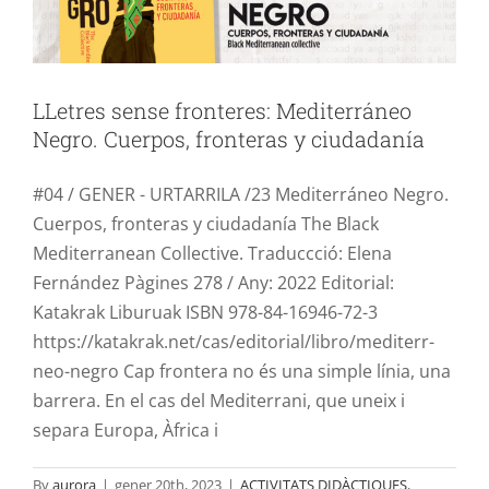
LLetres sense fronteres: Mediterráneo
Negro. Cuerpos, fronteras y ciudadanía
#04 / GENER - URTARRILA /23 Mediterráneo Negro.
Cuerpos, fronteras y ciudadanía The Black
Mediterranean Collective. Traduccció: Elena
Fernández Pàgines 278 / Any: 2022 Editorial:
Katakrak Liburuak ISBN 978-84-16946-72-3
https://katakrak.net/cas/editorial/libro/mediterr-
neo-negro Cap frontera no és una simple línia, una
barrera. En el cas del Mediterrani, que uneix i
separa Europa, Àfrica i
By
aurora
|
gener 20th, 2023
|
ACTIVITATS DIDÀCTIQUES
,