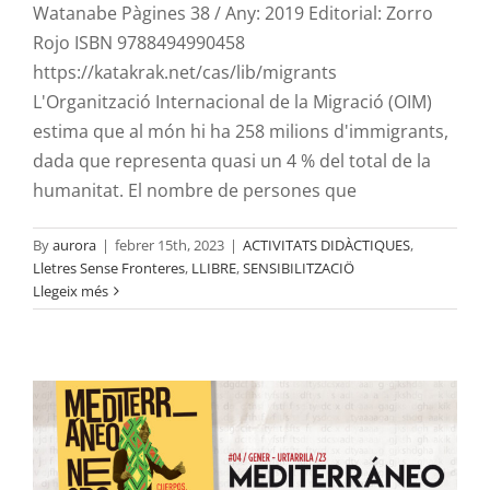
Watanabe Pàgines 38 / Any: 2019 Editorial: Zorro
Rojo ISBN 9788494990458
https://katakrak.net/cas/lib/migrants
L'Organització Internacional de la Migració (OIM)
estima que al món hi ha 258 milions d'immigrants,
dada que representa quasi un 4 % del total de la
humanitat. El nombre de persones que
By
aurora
|
febrer 15th, 2023
|
ACTIVITATS DIDÀCTIQUES
,
Lletres Sense Fronteres
,
LLIBRE
,
SENSIBILITZACIÖ
LLetres sense fronteres: Mediterráneo
Llegeix més
Negro. Cuerpos, fronteras y ciudadanía
ACTIVITATS DIDÀCTIQUES
Lletres Sense Fronteres
LLIBRE
SENSIBILITZACIÖ