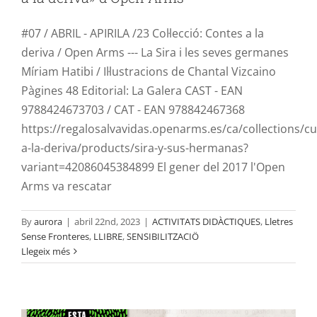
#07 / ABRIL - APIRILA /23 Col·lecció: Contes a la
deriva / Open Arms --- La Sira i les seves germanes
Míriam Hatibi / Il·lustracions de Chantal Vizcaino
Pàgines 48 Editorial: La Galera CAST - EAN
9788424673703 / CAT - EAN 978842467368
https://regalosalvavidas.openarms.es/ca/collections/c
a-la-deriva/products/sira-y-sus-hermanas?
variant=42086045384899 El gener del 2017 l'Open
Arms va rescatar
By
aurora
|
abril 22nd, 2023
|
ACTIVITATS DIDÀCTIQUES
,
Lletres
Sense Fronteres
,
LLIBRE
,
SENSIBILITZACIÖ
LLetres sense fronteres: Esta tierra es
Llegeix més
nuestra tierra
ACTIVITATS DIDÀCTIQUES
Lletres Sense Fronteres
LLIBRE
SENSIBILITZACIÖ