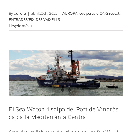
By
aurora
|
abril 26th, 2022
|
AURORA
,
cooperació ONG rescat
,
ENTRADES/EIXIDES VAIXELLS
El Sea Watch 4 salpa del Port de
Llegeix més
Vinaròs cap a la Mediterrània Central
AURORA
cooperació ONG rescat
ENTRADES/EIXIDES
VAIXELLS
El Sea Watch 4 salpa del Port de Vinaròs
cap a la Mediterrània Central
Avui el vaixell de rescat civil humanitari Sea Watch