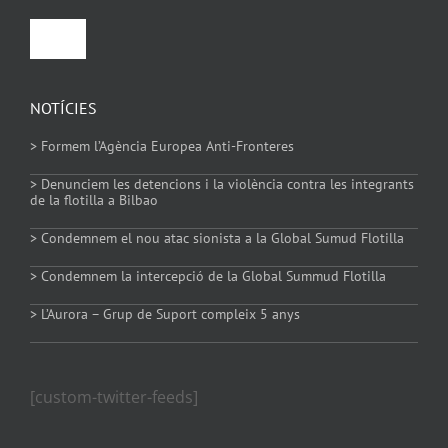
Toggle
Navigation
Política de privacitat
NOTÍCIES
> Formem l’Agència Europea Anti-Fronteres
Política de Cookies
> Denunciem les detencions i la violència contra les integrants
de la flotilla a Bilbao
> Condemnem el nou atac sionista a la Global Sumud Flotilla
> Condemnem la intercepció de la Global Summud Flotilla
> L’Aurora – Grup de Suport compleix 5 anys
[custom-twitter-feeds]