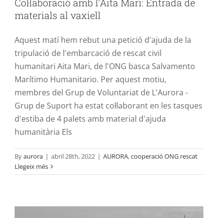
Col·laboració amb l’Aita Mari: Entrada de
Contacte
materials al vaxiell
Aquest matí hem rebut una petició d'ajuda de la
tripulació de l'embarcació de rescat civil
humanitari Aita Mari, de l'ONG basca Salvamento
Marítimo Humanitario. Per aquest motiu,
membres del Grup de Voluntariat de L'Aurora -
Grup de Suport ha estat col·laborant en les tasques
d'estiba de 4 palets amb material d'ajuda
humanitària Els
By
aurora
|
abril 28th, 2022
|
AURORA
,
cooperació ONG rescat
Jornada de treball: L’Aita Mari deixa
Llegeix més
Vinaròs i amarra al Port de Borriana
AURORA
cooperació ONG rescat
ENTRADES/EIXIDES
VAIXELLS