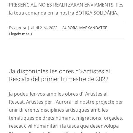
PRESENCIAL. NO ES REALITZARAN ENVIAMENTS -Fes
la teua comanda en la nostra BOTIGA SOLIDÀRIA.
By
aurora
|
abril 21st, 2022
|
AURORA
,
MARXANDATGE
Llegeix més
Ja disponibles les obres d'»Artistes al
Rescat» del primer trimestre de 2022
Ja disponibles les obres d'»Artistes al
ARTISTES AL RESCAT
AURORA
Rescat» del primer trimestre de 2022
Ja podeu fer-vos amb les obres d'"Artistes al
Rescat, Artistes per l'Aurora" el nostre projecte per
unir diferents disciplines artístiques amb les
temàtiques de drets humans, migracions forçades,
rescat civil humanitari i la tasca que desenvolupa