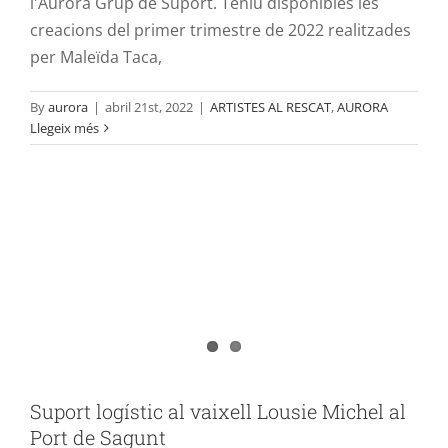
l'Aurora Grup de Suport. Teniu disponibles les
creacions del primer trimestre de 2022 realitzades
per Maleïda Taca,
By
aurora
|
abril 21st, 2022
|
ARTISTES AL RESCAT
,
AURORA
Llegeix més
Suport logístic al vaixell Lousie Michel
al Port de Sagunt
AURORA
cooperació ONG rescat
PORT DE SAGUNT
Suport logístic al vaixell Lousie Michel al
Port de Sagunt