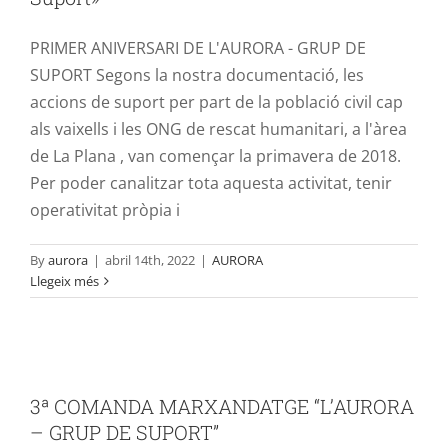
PRIMER ANIVERSARI DE L'AURORA - GRUP DE
SUPORT Segons la nostra documentació, les
accions de suport per part de la població civil cap
als vaixells i les ONG de rescat humanitari, a l'àrea
de La Plana , van començar la primavera de 2018.
Per poder canalitzar tota aquesta activitat, tenir
operativitat pròpia i
By
aurora
|
abril 14th, 2022
|
AURORA
Llegeix més
3ª COMANDA MARXANDATGE
“L’AURORA – GRUP DE SUPORT”
3ª COMANDA MARXANDATGE “L’AURORA
ARTISTES AL RESCAT
AURORA
MARXANDATGE
– GRUP DE SUPORT”