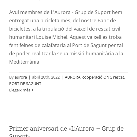
Avui membres de L'Aurora - Grup de Suport hem
entregat una bicicleta més, del nostre Banc de
bicicletes, a la tripulació del vaixell de rescat civil
humanitari Louise Michel. Aquest vaixell es troba
fent feines de calafataria al Port de Sagunt per tal
de poder realitzar la seua missió humanitària a la
Mediterrània
By
aurora
|
abril 20th, 2022
|
AURORA
,
cooperació ONG rescat
,
PORT DE SAGUNT
Llegeix més
Primer aniversari de «L’Aurora – Grup
de Suport»
Primer aniversari de «L’Aurora – Grup de
AURORA
Suport»