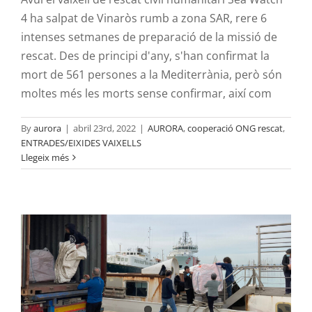
4 ha salpat de Vinaròs rumb a zona SAR, rere 6
intenses setmanes de preparació de la missió de
rescat. Des de principi d'any, s'han confirmat la
mort de 561 persones a la Mediterrània, però són
moltes més les morts sense confirmar, així com
By
aurora
|
abril 23rd, 2022
|
AURORA
,
cooperació ONG rescat
,
ENTRADES/EIXIDES VAIXELLS
Jornada de treball: Enviament armilles
Llegeix més
salvavides Sea Watch
AURORA
cooperació ONG rescat
VOLUNTARIAT