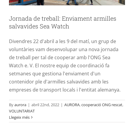
Jornada de treball: Enviament armilles
salvavides Sea Watch
Divendres 22 d'abril a les 9 del matí, un grup de
voluntàries vam desenvolupar una nova jornada
de treball per tal de cooperar amb l'ONG Sea
Watch e. V. El nostre equip de coordinació fa
setmanes que gestiona l'enviament d'un
contenidor ple d'armilles salvavides amb les
empreses de transport locals i l'entitat alemanya.
By
aurora
|
abril 22nd, 2022
|
AURORA
,
cooperació ONG rescat
,
3ª COMANDA MARXANDATGE
VOLUNTARIAT
Llegeix més
«L’AURORA – GRUP DE SUPORT» –
Ampliació data fins al 30 d’abril