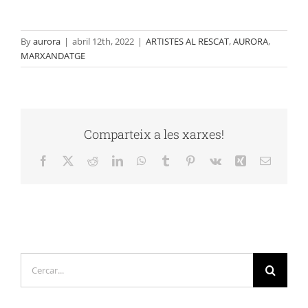
By
aurora
|
abril 12th, 2022
|
ARTISTES AL RESCAT
,
AURORA
,
MARXANDATGE
Comparteix a les xarxes!
Facebook
X
Reddit
LinkedIn
WhatsApp
Tumblr
Pinterest
Vk
Xing
Email:
Cerca
…