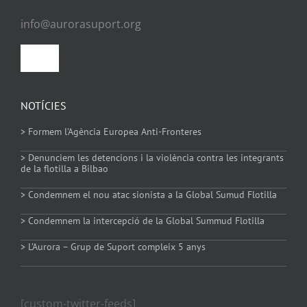
info@aurorasuport.org
Toggle
Navigation
Política de privacitat
NOTÍCIES
> Formem l’Agència Europea Anti-Fronteres
Política de Cookies
> Denunciem les detencions i la violència contra les integrants
de la flotilla a Bilbao
> Condemnem el nou atac sionista a la Global Sumud Flotilla
> Condemnem la intercepció de la Global Summud Flotilla
> L’Aurora – Grup de Suport compleix 5 anys
[custom-twitter-feeds]