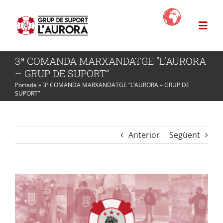
Skip
to
Togg
content
Navi
3ª COMANDA MARXANDATGE “L’AURORA
L’Aurora
– GRUP DE SUPORT”
Portada
»
3ª COMANDA MARXANDATGE “L’AURORA – GRUP DE
SUPORT”
Projectes
News
Anterior
Següent
Com ajudar?
Botiga Solidària