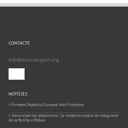
CONTACTE
info@aurorasuport.org
Toggle
Navigation
Política de privacitat
NOTÍCIES
> Formem l’Agència Europea Anti-Fronteres
Política de Cookies
> Denunciem les detencions i la violència contra les integrants
de la flotilla a Bilbao