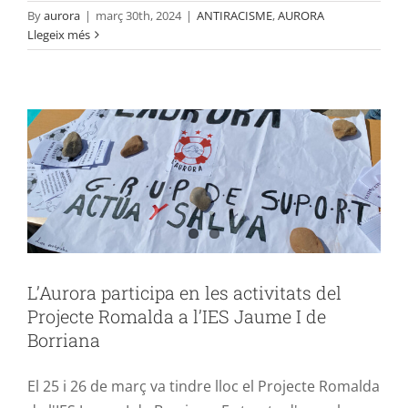
L’Aurora participa en les activitats del
By
aurora
|
març 30th, 2024
|
ANTIRACISME
,
AURORA
Llegeix més
Projecte Romalda a l’IES Jaume I de
Borriana
ACTIVITATS DIDÀCTIQUES
SENSIBILITZACIÖ
L’Aurora participa en les activitats del
Projecte Romalda a l’IES Jaume I de
Borriana
El 25 i 26 de març va tindre lloc el Projecte Romalda