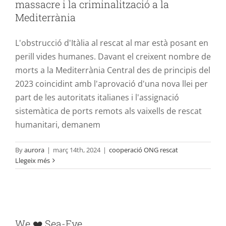
massacre i la criminalització a la
cooperació ONG rescat
Mediterrània
L'obstrucció d'Itàlia al rescat al mar està posant en
perill vides humanes. Davant el creixent nombre de
morts a la Mediterrània Central des de principis del
2023 coincidint amb l'aprovació d'una nova llei per
part de les autoritats italianes i l'assignació
sistemàtica de ports remots als vaixells de rescat
humanitari, demanem
By
aurora
|
març 14th, 2024
|
cooperació ONG rescat
Llegeix més
We ❤️ Sea-Eye
We ❤️ Sea-Eye
AURORA
cooperació ONG rescat