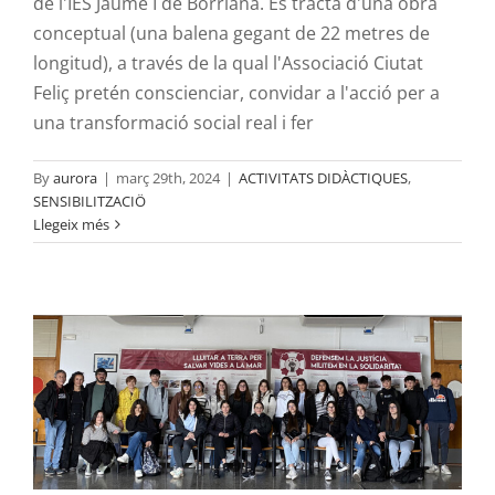
de l'IES Jaume I de Borriana. Es tracta d'una obra
conceptual (una balena gegant de 22 metres de
longitud), a través de la qual l'Associació Ciutat
Feliç pretén conscienciar, convidar a l'acció per a
una transformació social real i fer
By
aurora
|
març 29th, 2024
|
ACTIVITATS DIDÀCTIQUES
,
SENSIBILITZACIÖ
Xerrada de l’Aurora-Grup de Suport per
Llegeix més
a alumnes de l’IES de Cabanes
ACTIVITATS DIDÀCTIQUES
SENSIBILITZACIÖ