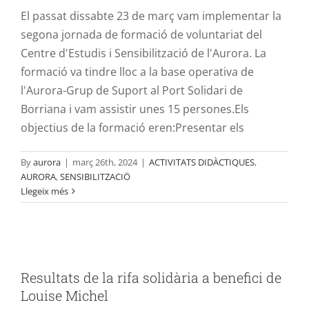
El passat dissabte 23 de març vam implementar la
segona jornada de formació de voluntariat del
Centre d'Estudis i Sensibilització de l'Aurora. La
formació va tindre lloc a la base operativa de
l'Aurora-Grup de Suport al Port Solidari de
Borriana i vam assistir unes 15 persones.Els
objectius de la formació eren:Presentar els
By
aurora
|
març 26th, 2024
|
ACTIVITATS DIDÀCTIQUES
,
AURORA
,
SENSIBILITZACIÖ
Llegeix més
Resultats de la rifa solidària a benefici
de Louise Michel
Resultats de la rifa solidària a benefici de
AURORA
cooperació ONG rescat
Louise Michel