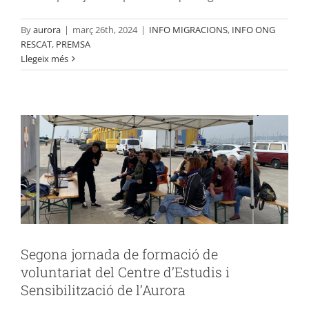
By
aurora
|
març 26th, 2024
|
INFO MIGRACIONS
,
INFO ONG
Segona jornada de formació de
RESCAT
,
PREMSA
Llegeix més
voluntariat del Centre d’Estudis i
Sensibilització de l’Aurora
ACTIVITATS DIDÀCTIQUES
AURORA
SENSIBILITZACIÖ
Segona jornada de formació de
voluntariat del Centre d’Estudis i
Sensibilització de l’Aurora