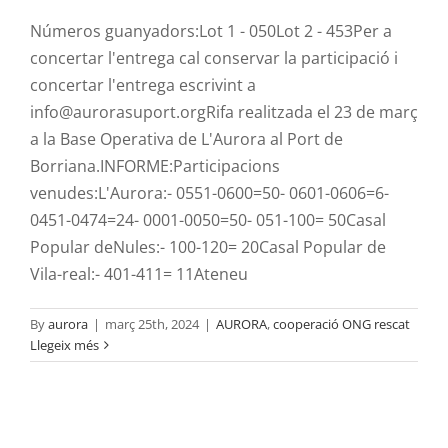
Números guanyadors:Lot 1 - 050Lot 2 - 453Per a
concertar l'entrega cal conservar la participació i
concertar l'entrega escrivint a
info@aurorasuport.orgRifa realitzada el 23 de març
a la Base Operativa de L'Aurora al Port de
Borriana.INFORME:Participacions
venudes:L'Aurora:- 0551-0600=50- ⁠0601-0606=6-
⁠0451-0474=24- ⁠0001-0050=50- 051-100= 50Casal
Popular deNules:- 100-120= 20Casal Popular de
Vila-real:- 401-411= 11Ateneu
By
aurora
|
març 25th, 2024
|
AURORA
,
cooperació ONG rescat
Llegeix més
Darrera oportunitat per participar en la