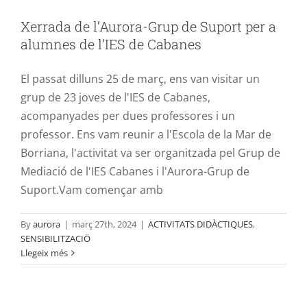
Xerrada de l’Aurora-Grup de Suport per a
alumnes de l’IES de Cabanes
El passat dilluns 25 de març, ens van visitar un
grup de 23 joves de l'IES de Cabanes,
acompanyades per dues professores i un
professor. Ens vam reunir a l'Escola de la Mar de
Borriana, l'activitat va ser organitzada pel Grup de
Mediació de l'IES Cabanes i l'Aurora-Grup de
Suport.Vam començar amb
By
aurora
|
març 27th, 2024
|
ACTIVITATS DIDÀCTIQUES
,
Entrevista a l’activista de la flota de
SENSIBILITZACIÖ
Llegeix més
rescat civil i capità de vaixells Marco
Martínez a Ràdio Cambrils
INFO MIGRACIONS
INFO ONG RESCAT
PREMSA