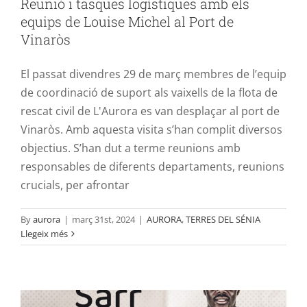
Reunió i tasques logístiques amb els
Contacte
equips de Louise Michel al Port de
Vinaròs
El passat divendres 29 de març membres de l’equip
de coordinació de suport als vaixells de la flota de
rescat civil de L'Aurora es van desplaçar al port de
Vinaròs. Amb aquesta visita s’han complit diversos
objectius. S’han dut a terme reunions amb
responsables de diferents departaments, reunions
crucials, per afrontar
By
aurora
|
març 31st, 2024
|
AURORA
,
TERRES DEL SÉNIA
Suport, estima i solidaritat amb el
Llegeix més
porter senegalés Cheikh Kane Sarr
ANTIRACISME
AURORA