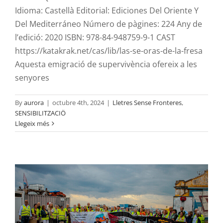
Idioma: Castellà Editorial: Ediciones Del Oriente Y
Del Mediterráneo Número de pàgines: 224 Any de
l’edició: 2020 ISBN: 978-84-948759-9-1 CAST
https://katakrak.net/cas/lib/las-se-oras-de-la-fresa
Aquesta emigració de supervivència ofereix a les
senyores
By
aurora
|
octubre 4th, 2024
|
Lletres Sense Fronteres
,
Visita d’integrants de la trobada estatal
SENSIBILITZACIÖ
Llegeix més
de iai@flautes al Port Solidari de
Borriana
AURORA
SENSIBILITZACIÖ