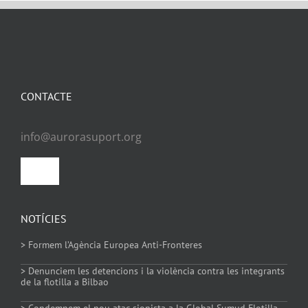
CONTACTE
info@aurorasuport.org
Toggle
Navigation
Política de privacitat
NOTÍCIES
> Formem l’Agència Europea Anti-Fronteres
Política de Cookies
> Denunciem les detencions i la violència contra les integrants
de la flotilla a Bilbao
> Condemnem el nou atac sionista a la Global Sumud Flotilla