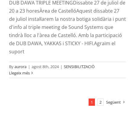
DUB DAWA TRIPLE MEETINGDissabte 27 de juliol de
20 a 23 horesÀrea de CastellóAquest dissabte 27
de juliol instal·larem la nostra botiga solidària i punt
d'info al triple meeting de Sound Systems que
tindrà lloc a l'àrea de Castelló. Amb la participació
de DUB DAWA, YAKKAS i STICKY - HIFI.Agraïm el
suport
By
aurora
|
agost 8th, 2024
|
SENSIBILITZACIÖ
Llegeix més
1
2
Següent