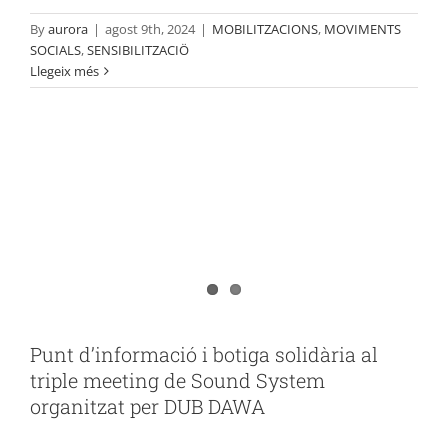
By
aurora
|
agost 9th, 2024
|
MOBILITZACIONS
,
MOVIMENTS
SOCIALS
,
SENSIBILITZACIÖ
Llegeix més
Punt d’informació i botiga solidària al
triple meeting de Sound System
organitzat per DUB DAWA
SENSIBILITZACIÖ
Punt d’informació i botiga solidària al
triple meeting de Sound System
organitzat per DUB DAWA