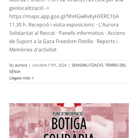
geolocalització ->
https://maps.app.goo.gl/9hHGwRvKyHFERC1bA
11.30 h. Recepció i visita exposicions: · L'Aurora
Solidaritat al Rescat · Panells informatius · Accions
de Suport a la Gaza Freedom Flotilla · Reports i
Memòries d'activitat
By
aurora
|
octubre 17th, 2024
|
SENSIBILITZACIÖ
,
TERRES DEL
Punt d’informació i botiga solidària a la
SÉNIA
Llegeix més
Jornada Musical pel poble palestí a
l’ermita d’Ulldecona
SENSIBILITZACIÖ