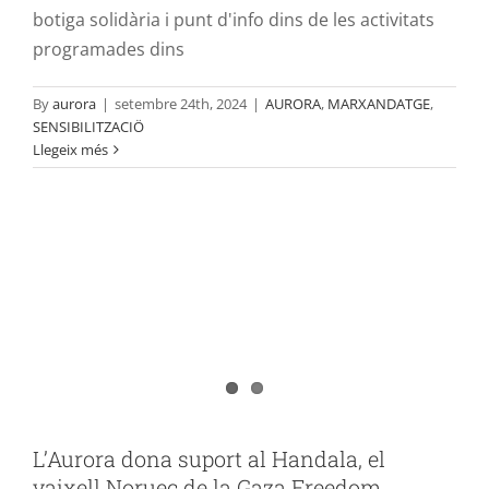
botiga solidària i punt d'info dins de les activitats
programades dins
By
aurora
|
setembre 24th, 2024
|
AURORA
,
MARXANDATGE
,
SENSIBILITZACIÖ
Llegeix més
L’Aurora dona suport al Handala, el
vaixell Noruec de la Gaza Freedom
Flotilla a diversos ports de la península
Ibèrica
cooperació
MOBILITZACIONS
SENSIBILITZACIÖ
L’Aurora dona suport al Handala, el
vaixell Noruec de la Gaza Freedom