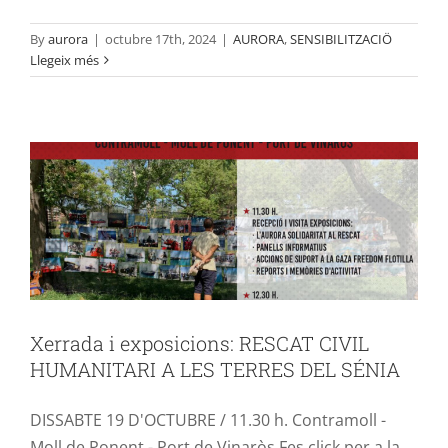
Xerrada i exposicions: RESCAT CIVIL
By
aurora
|
octubre 17th, 2024
|
AURORA
,
SENSIBILITZACIÖ
Llegeix més
HUMANITARI A LES TERRES DEL
SÉNIA
SENSIBILITZACIÖ
TERRES DEL SÉNIA
Xerrada i exposicions: RESCAT CIVIL
HUMANITARI A LES TERRES DEL SÉNIA
DISSABTE 19 D'OCTUBRE / 11.30 h. Contramoll -
Moll de Ponent - Port de Vinaròs Fes click per a la