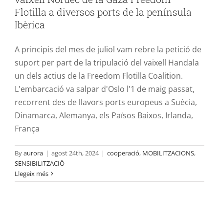
Flotilla a diversos ports de la península
Ibèrica
A principis del mes de juliol vam rebre la petició de
suport per part de la tripulació del vaixell Handala
un dels actius de la Freedom Flotilla Coalition.
L'embarcació va salpar d'Oslo l'1 de maig passat,
recorrent des de llavors ports europeus a Suècia,
Dinamarca, Alemanya, els Països Baixos, Irlanda,
França
By
aurora
|
agost 24th, 2024
|
cooperació
,
MOBILITZACIONS
,
SENSIBILITZACIÖ
Llegeix més
Punt d’informació i botiga solidària al
Festival «Defensem la comarca,