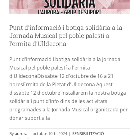
Punt d’informació i botiga solidària a la
Jornada Musical pel poble palestí a
l’ermita d’Ulldecona
Punt d'informació i botiga solidària a la Jornada
Musical pel poble palestí a l'ermita
d'UlldeconaDissabte 12 d'octubre de 16 a 21
horesErmita de la Pietat d'Ulldecona.Aquest
dissabte 12 d'octubre instal·larem la nostra botiga
solidària i punt d'info dins de les activitats
programades a la Jornada Musical organitzada per
donar suport a la
LLetres sense fronteres: Las señoras de
By
aurora
|
octubre 10th, 2024
|
SENSIBILITZACIÖ