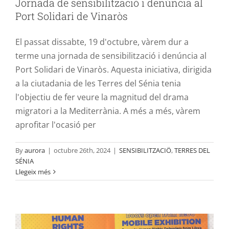
Jornada de sensibilització i denúncia al
Contacte
Port Solidari de Vinaròs
El passat dissabte, 19 d'octubre, vàrem dur a
terme una jornada de sensibilització i denúncia al
Port Solidari de Vinaròs. Aquesta iniciativa, dirigida
a la ciutadania de les Terres del Sénia tenia
l'objectiu de fer veure la magnitud del drama
migratori a la Mediterrània. A més a més, vàrem
aprofitar l'ocasió per
By
aurora
|
octubre 26th, 2024
|
SENSIBILITZACIÖ
,
TERRES DEL
SÉNIA
L’Aurora a Berlín: ENCONTRE FROM
Llegeix més
TRIPOLI TO BERLIN
AURORA
SENSIBILITZACIÖ