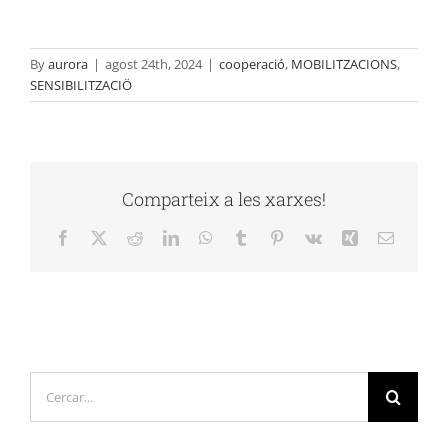
By
aurora
|
agost 24th, 2024
|
cooperació
,
MOBILITZACIONS
,
SENSIBILITZACIÖ
Comparteix a les xarxes!
Facebook
X
Reddit
LinkedIn
WhatsApp
Tumblr
Pinterest
Vk
Xing
Email:
Cerca
…