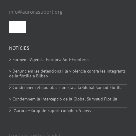
info@aurorasuport.org
Toggle
Navigation
Política de privacitat
NOTÍCIES
> Formem l’Agència Europea Anti-Fronteres
Política de Cookies
> Denunciem les detencions i la violència contra les integrants
de la flotilla a Bilbao
> Condemnem el nou atac sionista a la Global Sumud Flotilla
> Condemnem la intercepció de la Global Summud Flotilla
> L’Aurora – Grup de Suport compleix 5 anys
[custom-twitter-feeds]