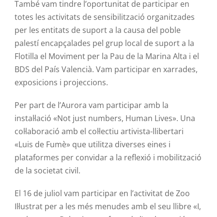
També vam tindre l’oportunitat de participar en
totes les activitats de sensibilització organitzades
per les entitats de suport a la causa del poble
palestí encapçalades pel grup local de suport a la
Flotilla el Moviment per la Pau de la Marina Alta i el
BDS del País Valencià. Vam participar en xarrades,
exposicions i projeccions.
Per part de l’Aurora vam participar amb la
instal·lació «Not just numbers,
Human
Lives». Una
col·laboració amb el col·lectiu
artivista
-llibertari
«
Luis
de
Fumè
» que utilitza diverses eines i
plataformes per convidar a la reflexió i mobilització
de la societat civil.
El 16 de juliol vam participar en l’activitat de Zoo
Il·lustrat per a les més menudes amb el seu llibre «I,