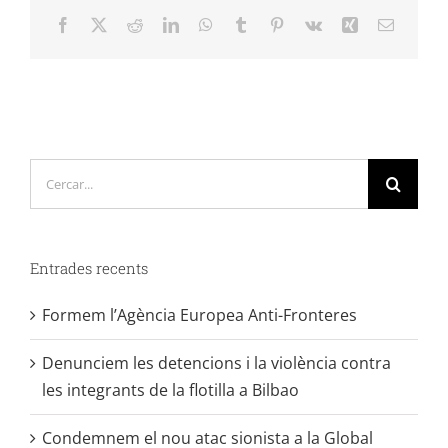
Facebook
X
Reddit
LinkedIn
WhatsApp
Tumblr
Pinterest
Vk
Xing
Email:
Cerca
…
Entrades recents
Formem l’Agència Europea Anti-Fronteres
Denunciem les detencions i la violència contra
les integrants de la flotilla a Bilbao
Condemnem el nou atac sionista a la Global