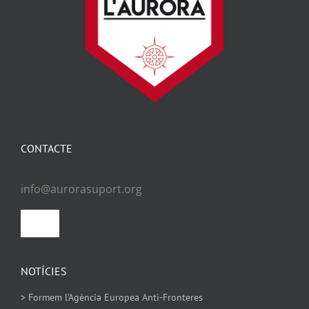
CONTACTE
info@aurorasuport.org
Toggle
Navigation
Política de privacitat
NOTÍCIES
> Formem l’Agència Europea Anti-Fronteres
Política de Cookies