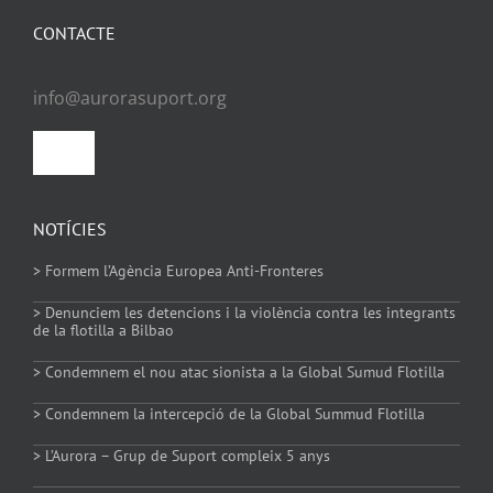
CONTACTE
info@aurorasuport.org
Toggle
Navigation
Política de privacitat
NOTÍCIES
> Formem l’Agència Europea Anti-Fronteres
Política de Cookies
> Denunciem les detencions i la violència contra les integrants
de la flotilla a Bilbao
> Condemnem el nou atac sionista a la Global Sumud Flotilla
> Condemnem la intercepció de la Global Summud Flotilla
> L’Aurora – Grup de Suport compleix 5 anys