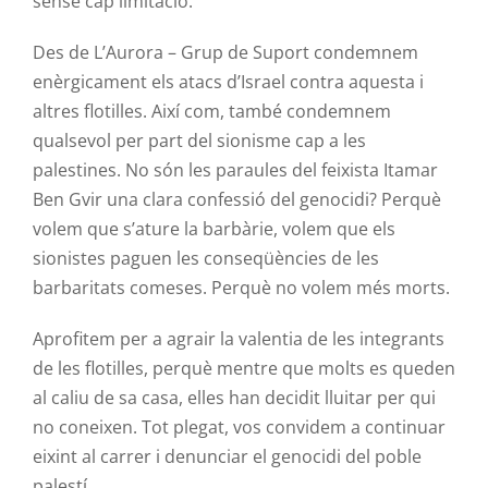
sense cap limitació.
Des de L’Aurora – Grup de Suport condemnem
enèrgicament els atacs d’Israel contra aquesta i
altres flotilles. Així com, també condemnem
qualsevol per part del sionisme cap a les
palestines. No són les paraules del feixista Itamar
Ben Gvir una clara confessió del genocidi? Perquè
volem que s’ature la barbàrie, volem que els
sionistes paguen les conseqüències de les
barbaritats comeses. Perquè no volem més morts.
Aprofitem per a agrair la valentia de les integrants
de les flotilles, perquè mentre que molts es queden
al caliu de sa casa, elles han decidit lluitar per qui
no coneixen. Tot plegat, vos convidem a continuar
eixint al carrer i denunciar el genocidi del poble
palestí.