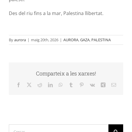
Des del riu fins a la mar, Palestina llibertat.
By
aurora
|
maig 20th, 2026
|
AURORA
,
GAZA
,
PALESTINA
Comparteix a les xarxes!
Facebook
X
Reddit
LinkedIn
WhatsApp
Tumblr
Pinterest
Vk
Xing
Email:
Cerca