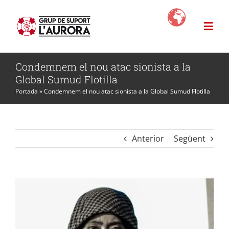
Skip
to
Togg
content
Navi
Condemnem el nou atac sionista a la
L’Aurora
Global Sumud Flotilla
Portada
»
Condemnem el nou atac sionista a la Global Sumud Flotilla
Projectes
News
Anterior
Següent
Com ajudar?
Botiga Solidària