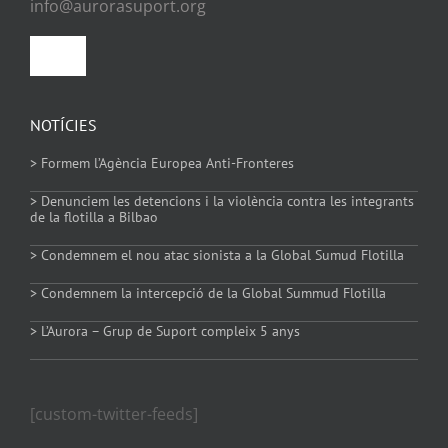
info@aurorasuport.org
Toggle
Navigation
Política de privacitat
NOTÍCIES
> Formem l’Agència Europea Anti-Fronteres
Política de Cookies
> Denunciem les detencions i la violència contra les integrants
de la flotilla a Bilbao
> Condemnem el nou atac sionista a la Global Sumud Flotilla
> Condemnem la intercepció de la Global Summud Flotilla
> L’Aurora – Grup de Suport compleix 5 anys
[custom-twitter-feeds]