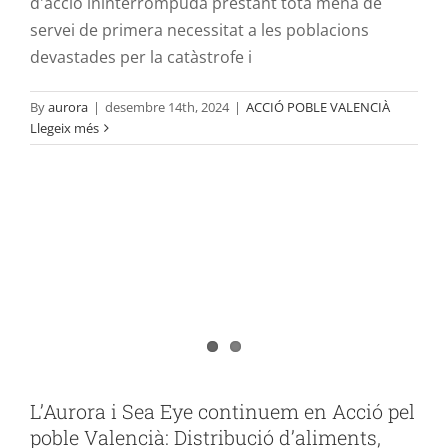
d'acció ininterrompuda prestant tota mena de
servei de primera necessitat a les poblacions
devastades per la catàstrofe i
By
aurora
|
desembre 14th, 2024
|
ACCIÓ POBLE VALENCIÀ
Llegeix més
L’Aurora i Sea Eye continuem en Acció
pel poble Valencià: Distribució
d’aliments, reparació de bicicletes i
noves aliances amb diverses entitats
ACCIÓ POBLE VALENCIÀ
L’Aurora i Sea Eye continuem en Acció pel
poble Valencià: Distribució d’aliments,