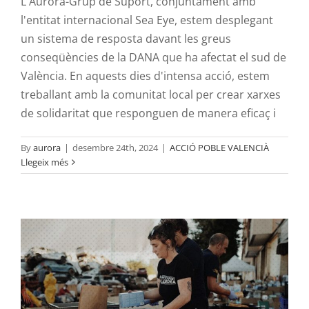
L'Aurora-Grup de Suport, conjuntament amb
l'entitat internacional Sea Eye, estem desplegant
un sistema de resposta davant les greus
conseqüències de la DANA que ha afectat el sud de
València. En aquests dies d'intensa acció, estem
treballant amb la comunitat local per crear xarxes
de solidaritat que responguen de manera eficaç i
EN ACCIÓ PEL POBLE VALENCIÀ:
By
aurora
|
desembre 24th, 2024
|
ACCIÓ POBLE VALENCIÀ
Llegeix més
REPORT D’ACTIVITAT / 1 NOV – 15 DES
2024
ACCIÓ POBLE VALENCIÀ