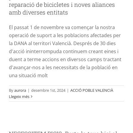
reparació de bicicletes i noves aliances
amb diverses entitats
El passat 1 de novembre va començar la nostra
operació de suport a les poblacions afectades per
la DANA al territori Valencià. Després de 30 dies
d'acció ininterrompuda continuem creant eines i
duent a terme accions en diversos camps tractant
d'avançar-nos a les necessitats de la població en
una situació molt
By
aurora
|
desembre 1st, 2024
|
ACCIÓ POBLE VALENCIÀ
Llegeix més
NECESSITEM BICIS. Porta la teua bici al
port de Borriana per a les afectades per