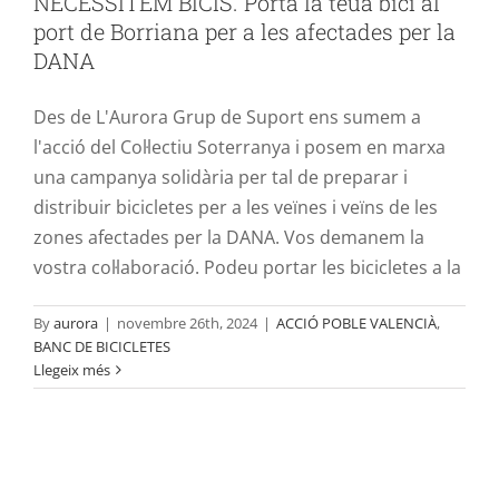
NECESSITEM BICIS. Porta la teua bici al
la DANA
port de Borriana per a les afectades per la
ACCIÓ POBLE VALENCIÀ
BANC DE BICICLETES
DANA
Des de L'Aurora Grup de Suport ens sumem a
l'acció del Col·lectiu Soterranya i posem en marxa
una campanya solidària per tal de preparar i
distribuir bicicletes per a les veïnes i veïns de les
zones afectades per la DANA. Vos demanem la
vostra col·laboració. Podeu portar les bicicletes a la
By
aurora
|
novembre 26th, 2024
|
ACCIÓ POBLE VALENCIÀ
,
BANC DE BICICLETES
Llegeix més
L’Aurora i Sea Eye intensifiquen les
seues tasques de suport a les
poblacions afectades a l’àrea de