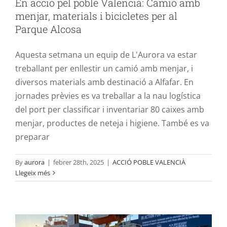
En acció pel poble Valencià: Camió amb
Contacte
menjar, materials i bicicletes per al
Parque Alcosa
Aquesta setmana un equip de L'Aurora va estar
treballant per enllestir un camió amb menjar, i
diversos materials amb destinació a Alfafar. En
jornades prèvies es va treballar a la nau logística
del port per classificar i inventariar 80 caixes amb
menjar, productes de neteja i higiene. També es va
preparar
En acció pel poble valencià: 77 dies
By
aurora
|
febrer 28th, 2025
|
ACCIÓ POBLE VALENCIÀ
Llegeix més
d’activitat de suport a la ciutadania
afectada per la DANA
ACCIÓ POBLE VALENCIÀ