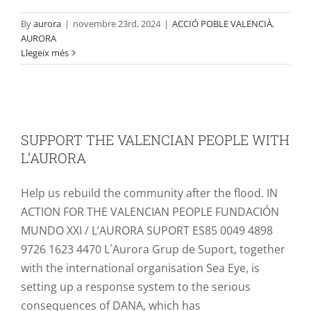
By
aurora
|
novembre 23rd, 2024
|
ACCIÓ POBLE VALENCIÀ
,
AURORA
Llegeix més
SUPPORT THE VALENCIAN PEOPLE
WITH L’AURORA
SUPPORT THE VALENCIAN PEOPLE WITH
ACCIÓ POBLE VALENCIÀ
L’AURORA
Help us rebuild the community after the flood. IN
ACTION FOR THE VALENCIAN PEOPLE FUNDACIÓN
MUNDO XXI / L’AURORA SUPORT ES85 0049 4898
9726 1623 4470 L´Aurora Grup de Suport, together
with the international organisation Sea Eye, is
setting up a response system to the serious
consequences of DANA, which has