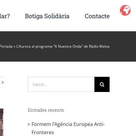
dar?
Botiga Solidària
Contacte
Portada
»
L’Aurora al programa “A Nuestra Onda” de Ràdio Malva
Cerca
…
Entrades recents
Formem l’Agència Europea Anti-
Fronteres