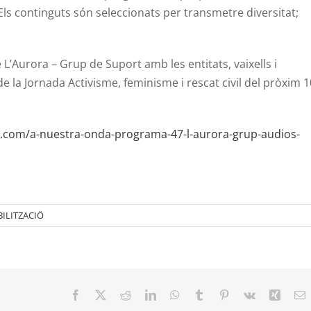
 Els continguts són seleccionats per transmetre diversitat;
L’Aurora – Grup de Suport amb les entitats, vaixells i
de la Jornada Activisme, feminisme i rescat civil del pròxim 1
x.com/a-nuestra-onda-programa-47-l-aurora-grup-audios-
BILITZACIÖ
Facebook
X
Reddit
LinkedIn
WhatsApp
Tumblr
Pinterest
Vk
Xing
E