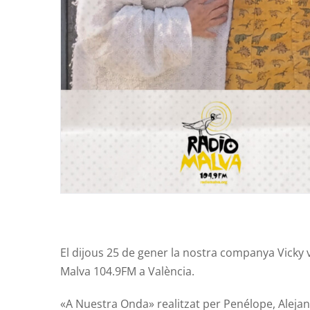
El dijous 25 de gener la nostra companya Vicky 
Malva
104.9FM
a València.
«A
Nuestra
Onda» realitzat per
Penélope
,
Aleja