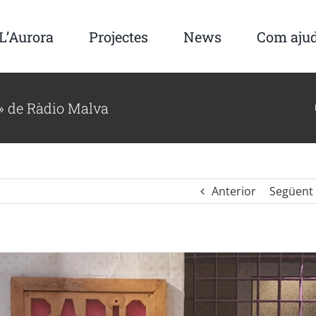
L’Aurora
Projectes
News
Com aju
» de Ràdio Malva
Anterior
Següent