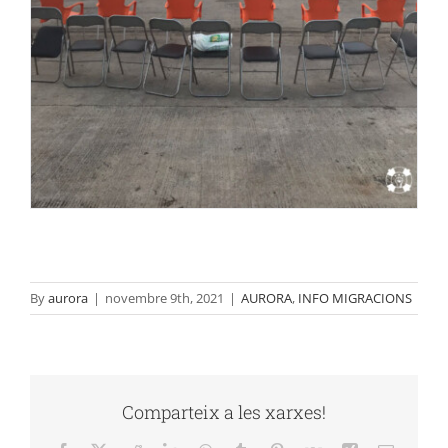
By
aurora
|
novembre 9th, 2021
|
AURORA
,
INFO MIGRACIONS
Comparteix a les xarxes!
Facebook
X
Reddit
LinkedIn
WhatsApp
Tumblr
Pinterest
Vk
Xing
Email: