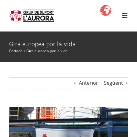
Skip
to
Togg
content
Navi
L’Aurora
Gira europea por la vida
Portada
»
Gira europea por la vida
Projectes
News
Anterior
Següent
Com ajudar?
Botiga Solidària