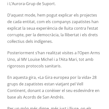
i L’Aurora-Grup de Suport.
D’aquest mode, hem pogut explicar els projectes
de cada entitat, com els companys zapatistes han
explicat la seua experiència de lluita contra l’estat
corrupte, per la democràcia, la llibertat i els drets
col·lectius dels indígenes.
Posteriorment s’han realitzat visites a l’Open Arms
Uno, al MV Louise Michel i a l’Aita Mari, tot amb
rigorosos protocols sanitaris.
En aquesta gira, «La Gira europea por la vida» 28
grups de zapatistes estan viatjant pel Vell
Continent, donant a conèixer el seu esdevindre en
base als Acords de San Andrés.
Per un món més digne, més just i lliure, on els