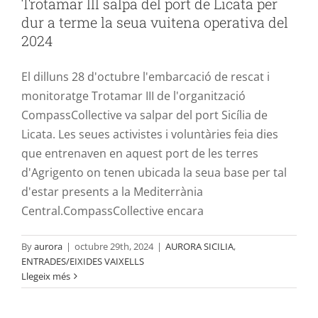
Trotamar III salpa del port de Licata per
Contacte
dur a terme la seua vuitena operativa del
2024
El dilluns 28 d'octubre l'embarcació de rescat i
monitoratge Trotamar III de l'organització
CompassCollective va salpar del port Sicília de
Licata. Les seues activistes i voluntàries feia dies
que entrenaven en aquest port de les terres
d'Agrigento on tenen ubicada la seua base per tal
d'estar presents a la Mediterrània
Central.CompassCollective encara
By
aurora
|
octubre 29th, 2024
|
AURORA SICILIA
,
El SEA EYE 5 salpa del port de Licata a
ENTRADES/EIXIDES VAIXELLS
Llegeix més
Sicília per a la seua primera missió de
rescat