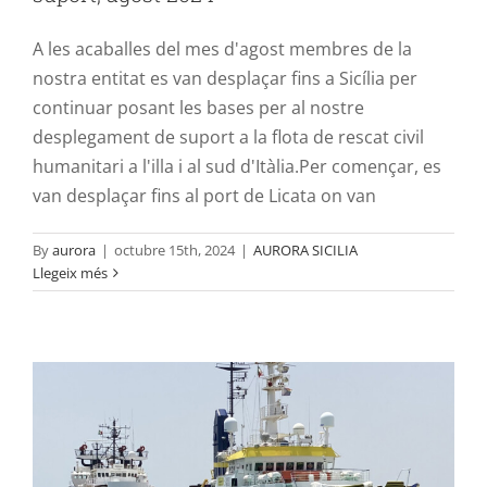
A les acaballes del mes d'agost membres de la
nostra entitat es van desplaçar fins a Sicília per
continuar posant les bases per al nostre
desplegament de suport a la flota de rescat civil
humanitari a l'illa i al sud d'Itàlia.Per començar, es
van desplaçar fins al port de Licata on van
Cooperació logística a bord de
By
aurora
|
octubre 15th, 2024
|
AURORA SICILIA
Llegeix més
l’Humanity 1 a Siracusa: Inicis del
projecte Aurora Sicília
AURORA SICILIA
cooperació ONG rescat
VOLUNTARIAT