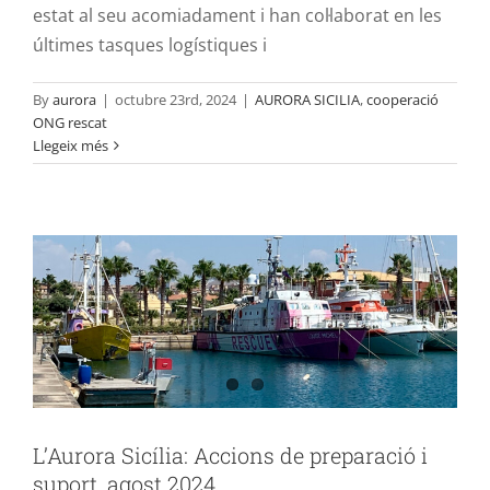
estat al seu acomiadament i han col·laborat en les
últimes tasques logístiques i
By
aurora
|
octubre 23rd, 2024
|
AURORA SICILIA
,
cooperació
ONG rescat
L’Aurora Sicília: Accions de preparació i
Llegeix més
suport, agost 2024
AURORA SICILIA
L’Aurora Sicília: Accions de preparació i
suport, agost 2024