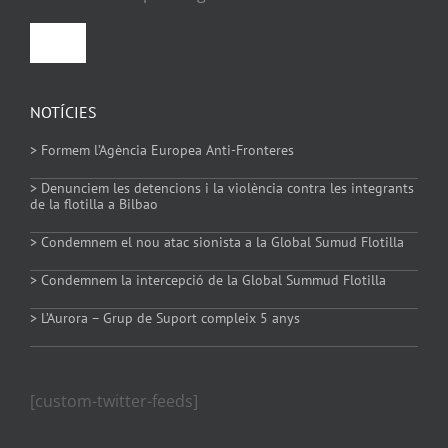
Toggle
Navigation
Política de privacitat
NOTÍCIES
> Formem l’Agència Europea Anti-Fronteres
Política de Cookies
> Denunciem les detencions i la violència contra les integrants
de la flotilla a Bilbao
> Condemnem el nou atac sionista a la Global Sumud Flotilla
> Condemnem la intercepció de la Global Summud Flotilla
> L’Aurora – Grup de Suport compleix 5 anys
[custom-twitter-feeds]