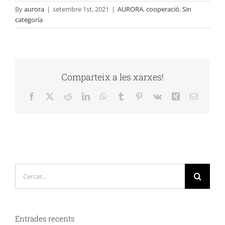
By
aurora
|
setembre 1st, 2021
|
AURORA
,
cooperació
,
Sin
categoría
Comparteix a les xarxes!
Facebook
X
Reddit
LinkedIn
WhatsApp
Tumblr
Pinterest
Vk
Xing
Email:
Cerca
…
Entrades recents