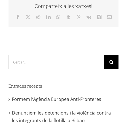
Comparteix a les xarxes!
Facebook
X
Reddit
LinkedIn
WhatsApp
Tumblr
Pinterest
Vk
Xing
Email:
Cerca
…
Entrades recents
Formem l’Agència Europea Anti-Fronteres
Denunciem les detencions i la violència contra
les integrants de la flotilla a Bilbao