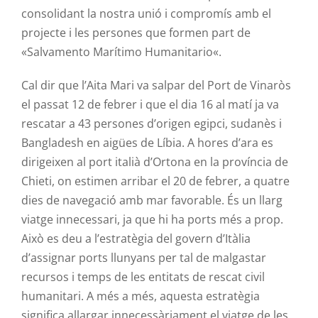
consolidant la nostra unió i compromís amb el
projecte i les persones que formen part de
«
Salvamento
Marítimo
Humanitario
«.
Cal dir que l’
Aita
Mari
va salpar del Port de Vinaròs
el passat 12 de febrer i que el dia 16 al matí ja va
rescatar a 43 persones d’origen egipci,
sudanès
i
Bangladesh en aigües de Líbia. A hores d’ara es
dirigeixen al port italià d’Ortona en la província de
Chieti, on estimen arribar el 20 de febrer, a quatre
dies de navegació amb mar favorable. És un llarg
viatge innecessari, ja que hi ha ports més a prop.
Això es deu a l’estratègia del govern d’Itàlia
d’assignar ports llunyans per tal de malgastar
recursos i temps de les entitats de rescat civil
humanitari. A més a més, aquesta estratègia
significa allargar innecessàriament el viatge de les