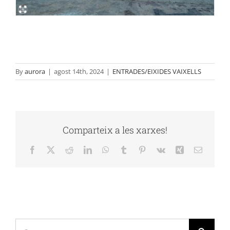
By
aurora
|
agost 14th, 2024
|
ENTRADES/EIXIDES VAIXELLS
Comparteix a les xarxes!
Facebook
X
Reddit
LinkedIn
WhatsApp
Tumblr
Pinterest
Vk
Xing
Email:
Cerca