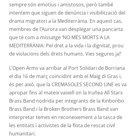
sempre són emotius i amistosos, però també
intentem que siguen de denúncia i visibilització del
drama migratori a la Mediterrània. En aquest cas,
membres de l’Aurora van desplegar una pancarta
que té com a missatge ‘NO MÉS MORTS A LA
MEDITERRÀNIA: Pel dret a la vida i la dignitat, prou
de violacions dels drets humans. Vies segures ja!’
L’Open Arms va arribar al Port Solidari de Borriana
el dia 16 de març coincidint amb el
Maig
di Gras i,
és per això, que la
CREMASOLES
SECOND LINE es va
apropar fins al mateix vaixell on la
Iruñea
All Stars
Brass Band nodrida per integrants de la
Kinbonbo
Brass Band i la Broken Brothers Brass Band van
interpretar temes en reconeixement
a
la tasca de
les entitats i activistes de la flota de rescat civil
humanitari.