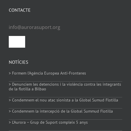
CONTACTE
info@aurorasuport.org
Toggle
Navigation
Política de privacitat
NOTÍCIES
> Formem l’Agència Europea Anti-Fronteres
Política de Cookies
> Denunciem les detencions i la violència contra les integrants
de la flotilla a Bilbao
> Condemnem el nou atac sionista a la Global Sumud Flotilla
> Condemnem la intercepció de la Global Summud Flotilla
> L’Aurora – Grup de Suport compleix 5 anys