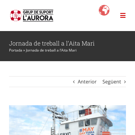
Skip
to
Togg
content
Navi
L’Aurora
Jornada de treball a l’Aita Mari
Portada
»
Jornada de treball a l’Aita Mari
Projectes
News
Anterior
Següent
Com ajudar?
Botiga Solidària