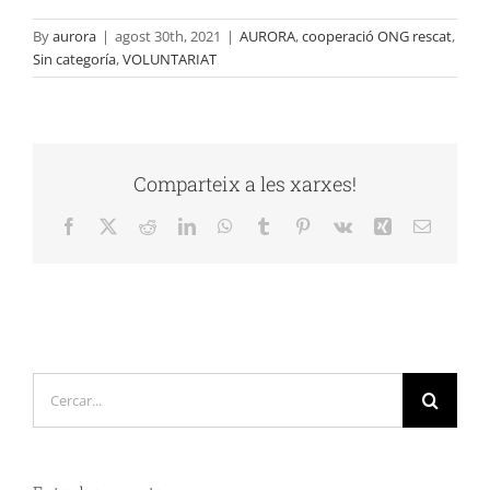
By
aurora
|
agost 30th, 2021
|
AURORA
,
cooperació ONG rescat
,
Sin categoría
,
VOLUNTARIAT
Comparteix a les xarxes!
Facebook
X
Reddit
LinkedIn
WhatsApp
Tumblr
Pinterest
Vk
Xing
Email:
Cerca
…