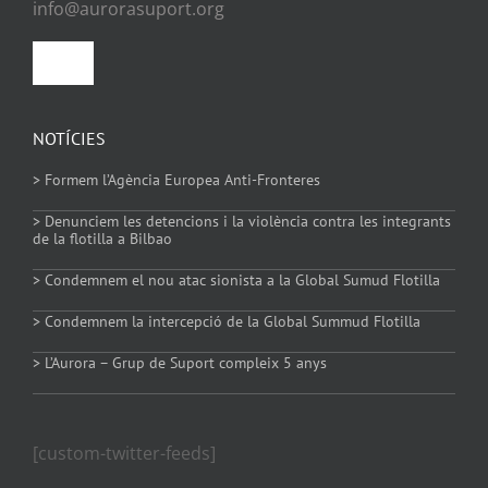
info@aurorasuport.org
Toggle
Navigation
Política de privacitat
NOTÍCIES
> Formem l’Agència Europea Anti-Fronteres
Política de Cookies
> Denunciem les detencions i la violència contra les integrants
de la flotilla a Bilbao
> Condemnem el nou atac sionista a la Global Sumud Flotilla
> Condemnem la intercepció de la Global Summud Flotilla
> L’Aurora – Grup de Suport compleix 5 anys
[custom-twitter-feeds]