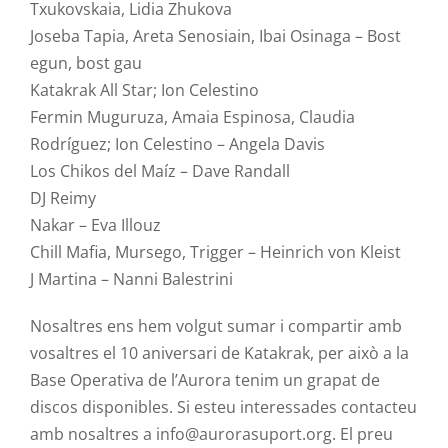
Txukovskaia
, Lidia
Zhukova
Joseba
Tapia,
Areta
Senosiain
,
Ibai
Osinaga
–
Bost
egun
,
bost
gau
Katakrak
All
Star
;
Ion
Celestino
Fermin Muguruza, Amaia Espinosa,
Claudia
Rodríguez;
Ion
Celestino
– Angela Davis
Los
Chikos
del
Maíz
–
Dave
Randall
DJ
Reimy
Nakar
– Eva
Illouz
Chill
Mafia
,
Mursego
,
Trigger
– Heinrich von Kleist
J Martina –
Nanni
Balestrini
Nosaltres ens hem volgut sumar i compartir amb
vosaltres el 10 aniversari de
Katakrak
, per això a la
Base Operativa de l’Aurora tenim un grapat de
discos disponibles. Si esteu interessades contacteu
amb nosaltres a info@aurorasuport.org. El preu