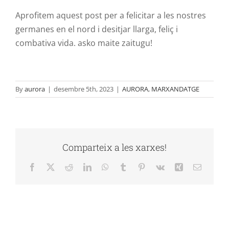
Aprofitem aquest post per a felicitar a les nostres
germanes en el nord i desitjar llarga, feliç i
combativa vida.
asko
maite
zaitugu
!
By
aurora
|
desembre 5th, 2023
|
AURORA
,
MARXANDATGE
Comparteix a les xarxes!
Facebook
X
Reddit
LinkedIn
WhatsApp
Tumblr
Pinterest
Vk
Xing
Email: