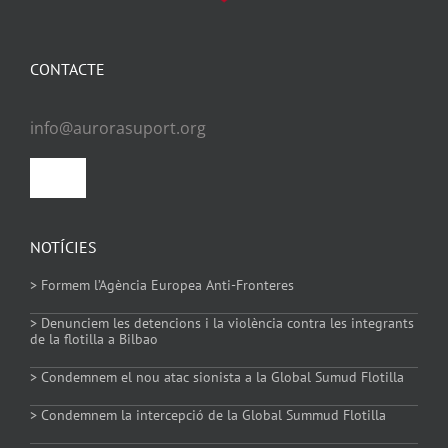
CONTACTE
info@aurorasuport.org
Toggle
Navigation
Política de privacitat
NOTÍCIES
> Formem l’Agència Europea Anti-Fronteres
Política de Cookies
> Denunciem les detencions i la violència contra les integrants
de la flotilla a Bilbao
> Condemnem el nou atac sionista a la Global Sumud Flotilla
> Condemnem la intercepció de la Global Summud Flotilla