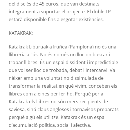
del disc és de 45 euros, que van destinats
íntegrament a suportar el projecte. El doble LP
estarà disponible fins a esgotar existències.
KATAKRAK
:
Katakrak
Liburuak
a
Iruñea
(Pamplona) no és una
llibreria a l’ús. No és només un lloc on buscar i
trobar llibres. És un espai dissident i impredictible
que vol ser lloc de trobada, debat i intercanvi. Va
nàixer amb una voluntat no dissimulada de
transformar la realitat en què vivim, conceben els
llibres com a eines per fer-ho. Perquè per a
Katakrak
els llibres no són mers recipients de
saviesa, sinó claus angleses i tornavisos preparats
perquè algú els utilitze.
Katakrak
és un espai
d’acumulació política, social i afectiva.