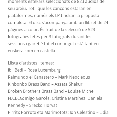
moments estel·lars seleccionats de 823 àudios del
seu arxiu. Tot i que les cançons estaran en
plataformes, només els LP tindran la proposta
completa. El disc s’acompanya amb un llibret de 24
pàgines a color. És fruit de la selecció de 523
fotografies fetes per 3 fotògrafs durant les
sessions i gairebé tot el contingut està tant en
euskera com en castellà.
Llista d’artistes i temes:
Ibil
Bedi
– Rosa Luxemburg
Raimundo
el
Canastero
–
Mark
Neocleous
Kinbonbo
Brass
Band
–
Assata
Shakur
Broken
Brothers
Brass
Band
– Louise Michel
FECBEG
:
Iñigo
Garcés, Cristina Martínez, Daniela
Kennedy –
Srecko
Horvat
Pirritx
Porrotx
eta
Marimotots
;
Ion
Celestino
– Lidia