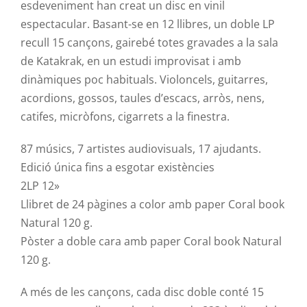
esdeveniment han creat un disc en vinil
espectacular. Basant-se en 12 llibres, un doble LP
recull 15 cançons, gairebé totes gravades a la sala
de
Katakrak
, en un estudi improvisat i amb
dinàmiques poc habituals. Violoncels, guitarres,
acordions, gossos, taules d’escacs, arròs, nens,
catifes, micròfons, cigarrets a la finestra.
87 músics, 7 artistes audiovisuals, 17 ajudants.
Edició única fins a esgotar existències
2LP
12»
Llibret de 24 pàgines a color amb paper Coral
book
Natural 120 g.
Pòster a doble cara amb paper Coral
book
Natural
120 g.
A més de les cançons, cada disc doble conté 15