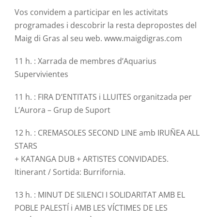
Vos convidem a participar en les activitats
programades i descobrir la resta depropostes del
Maig
di Gras al seu web. www.maigdigras.com
11 h. : Xarrada de membres d’
Aquarius
Supervivientes
11 h. : FIRA D’ENTITATS i LLUITES organitzada per
L’Aurora – Grup de Suport
12 h. :
CREMASOLES
SECOND LINE amb
IRUÑEA
ALL
STARS
+
KATANGA
DUB
+ ARTISTES CONVIDADES.
Itinerant / Sortida:
Burrifornia
.
13 h. : MINUT DE SILENCI I SOLIDARITAT AMB EL
POBLE PALESTÍ i AMB LES VÍCTIMES DE LES