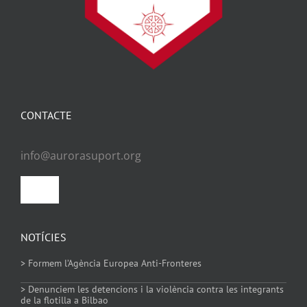
CONTACTE
info@aurorasuport.org
Toggle
Navigation
Política de privacitat
NOTÍCIES
> Formem l’Agència Europea Anti-Fronteres
Política de Cookies
> Denunciem les detencions i la violència contra les integrants
de la flotilla a Bilbao