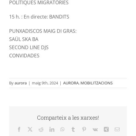
POLÍTIQUES MIGRATÒRIES
15 h. : En directe: BANDITS
PUNXADISCOS MAIG DI GRAS:
SAÜL SKA BA
SECOND LINE DJS
CONVIDADES
By
aurora
|
maig 9th, 2024
|
AURORA
,
MOBILITZACIONS
Comparteix a les xarxes!
Facebook
X
Reddit
LinkedIn
WhatsApp
Tumblr
Pinterest
Vk
Xing
Email: