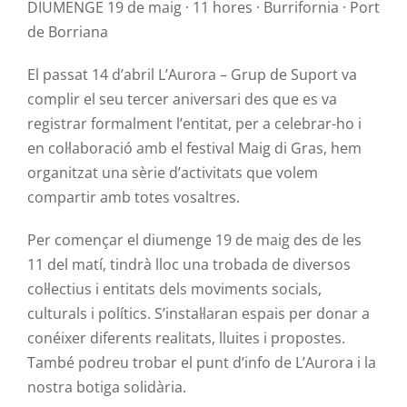
DIUMENGE 19 de maig · 11 hores ·
Burrifornia
· Port
de
Borriana
El passat 14 d’abril L’Aurora – Grup de Suport va
complir el seu tercer aniversari des que es va
registrar formalment l’entitat, per a celebrar-ho i
en col·laboració amb el festival
Maig
di Gras, hem
organitzat una sèrie d’activitats que volem
compartir amb totes vosaltres.
Per començar el diumenge 19 de maig des de les
11 del matí, tindrà lloc una trobada de diversos
col·lectius i entitats dels moviments socials,
culturals i polítics. S’instal·laran espais per donar a
conéixer diferents realitats, lluites i propostes.
També podreu trobar el punt d’
info
de L’Aurora i la
nostra botiga solidària.