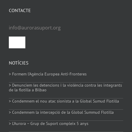
CONTACTE
info@aurorasuport.org
Toggle
Navigation
Política de privacitat
NOTÍCIES
> Formem l’Agència Europea Anti-Fronteres
Política de Cookies
> Denunciem les detencions i la violència contra les integrants
de la flotilla a Bilbao
> Condemnem el nou atac sionista a la Global Sumud Flotilla
> Condemnem la intercepció de la Global Summud Flotilla
> L’Aurora – Grup de Suport compleix 5 anys