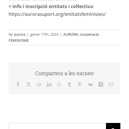
+ info i inscripció entitats i col·lectius
:
https://aurorasuport.org/entitatsfeministes/
By
aurora
|
gener 17th, 2024
|
AURORA
,
cooperació
,
FEMINISME
Comparteix a les xarxes!
Facebook
X
Reddit
LinkedIn
WhatsApp
Tumblr
Pinterest
Vk
Xing
Email:
Cerca