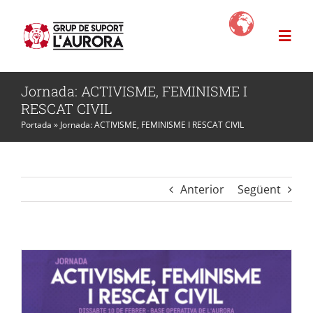
Skip
to
Togg
content
Navi
Jornada: ACTIVISME, FEMINISME I
L’Aurora
RESCAT CIVIL
Portada
»
Jornada: ACTIVISME, FEMINISME I RESCAT CIVIL
Projectes
News
Anterior
Següent
Com ajudar?
Botiga Solidària