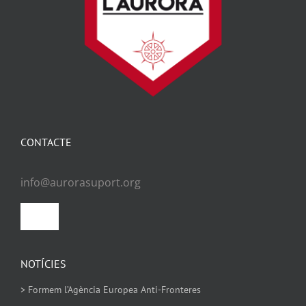
CONTACTE
info@aurorasuport.org
Toggle
Navigation
Política de privacitat
NOTÍCIES
> Formem l’Agència Europea Anti-Fronteres
Política de Cookies