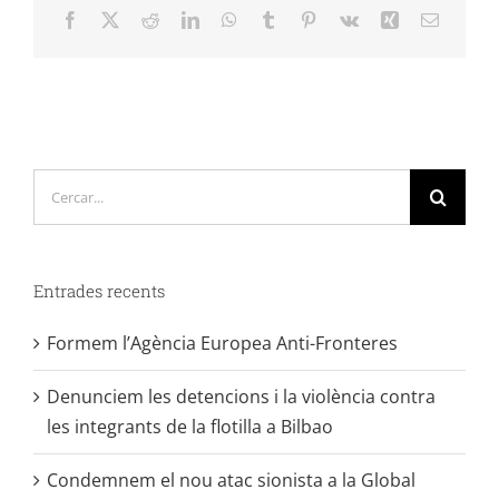
Facebook
X
Reddit
LinkedIn
WhatsApp
Tumblr
Pinterest
Vk
Xing
Email:
Cerca
…
Entrades recents
Formem l’Agència Europea Anti-Fronteres
Denunciem les detencions i la violència contra
les integrants de la flotilla a Bilbao
Condemnem el nou atac sionista a la Global