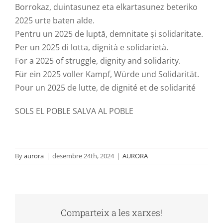
Borrokaz
,
duintasunez
eta
elkartasunez
beteriko
2025
urte
baten
alde
.
Pentru
un 2025 de
luptă
,
demnitate
și
solidaritate
.
Per un 2025
di
lotta
,
dignità
e
solidarietà
.
For
a 2025 of struggle, dignity and solidarity.
Für
ein
2025
voller
Kampf
,
Würde
und
Solidarität
.
Pour
un 2025 de
lutte
, de
dignité
et
de
solidarité
SOLS EL POBLE SALVA AL POBLE
By
aurora
|
desembre 24th, 2024
|
AURORA
Comparteix a les xarxes!