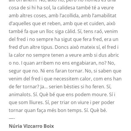
cosa de si hi ha sol, la calidesa també té a veure
amb altres coses, amb l’acollida, amb l’amabilitat
d’aquelles que et reben, amb que et cuiden, això
també fa que un lloc siga càlid. Sí, tens raó, venim
del fred i no sempre ha sigut que fera fred, era un
fred d’un altre tipus. Doncs això mateix sí, el fred i
la calor no sempre tenen a veure amb si dus abric
o no. I quan arribem no ens engabiaran, no? No,
segur que no. Ni ens faran tornar. No, si saben que
venim del fred i que necessitem calor, com ens han
de fer tornar? Ja… serien bèsties si ho feren. Sí,
animalots. Sí. Què bé que ens podem moure. Sí i
que som lliures. Sí, per triar on viure i per poder
tornar quan faça més bon temps. Sí. Què bé.
—-
Núria Vizcarro Boix