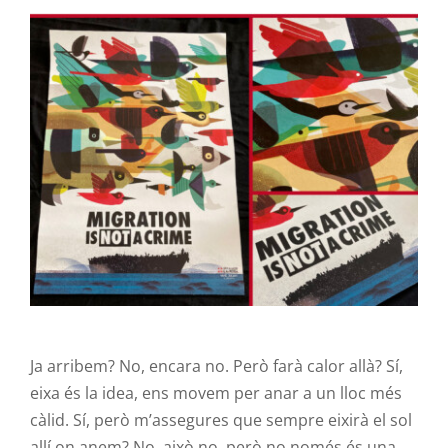
Contacte
····
Ja arribem? No, encara no. Però farà calor allà? Sí,
eixa és la idea, ens movem per anar a un lloc més
càlid. Sí, però m’assegures que sempre eixirà el sol
allí on anem? No, això no, però no només és una