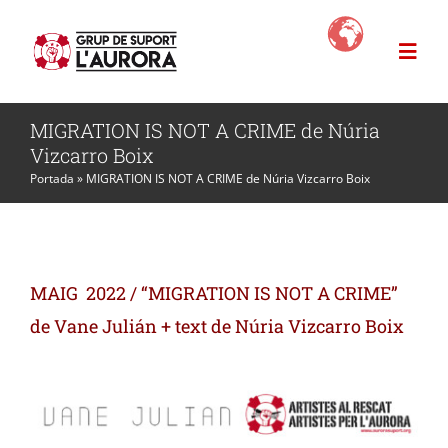
Skip
to
Togg
content
Navi
MIGRATION IS NOT A CRIME de Núria
L’Aurora
Vizcarro Boix
Portada
»
MIGRATION IS NOT A CRIME de Núria Vizcarro Boix
Projectes
News
MAIG 2022 / “MIGRATION IS NOT A CRIME”
de Vane Julián + text de Núria Vizcarro Boix
Com ajudar?
Botiga Solidària