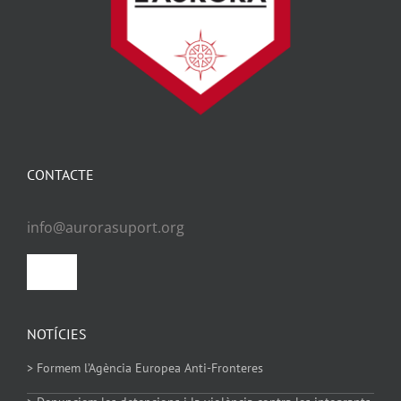
CONTACTE
info@aurorasuport.org
Toggle
Navigation
Política de privacitat
NOTÍCIES
> Formem l’Agència Europea Anti-Fronteres
Política de Cookies