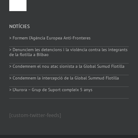
Toggle
Navigation
Política de privacitat
NOTÍCIES
> Formem l’Agència Europea Anti-Fronteres
Política de Cookies
> Denunciem les detencions i la violència contra les integrants
de la flotilla a Bilbao
> Condemnem el nou atac sionista a la Global Sumud Flotilla
> Condemnem la intercepció de la Global Summud Flotilla
> L’Aurora – Grup de Suport compleix 5 anys
[custom-twitter-feeds]